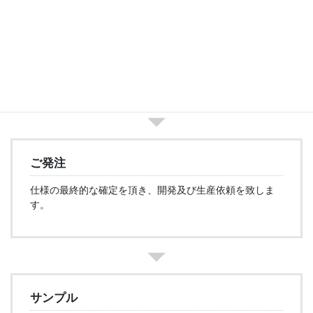
開発・設計
設計、機構·外装設計、ソフトウェア開発、部品などの調
達を致します。（最適仕様提案）
ご発注
仕様の最終的な確定を頂き、開発及び生産依頼を致しま
す。
サンプル